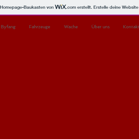
m Homepage-Baukasten von
.com
erstellt. Erstelle deine Websit
Byfang
Fahrzeuge
Wache
Über uns
Kontak